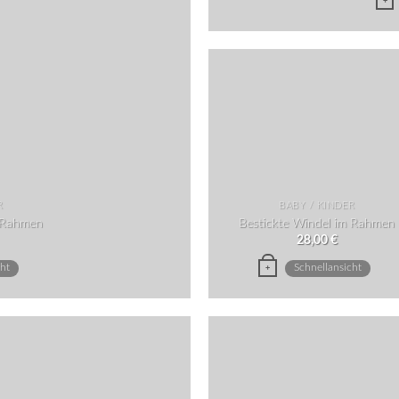
+
R
BABY / KINDER
m Rahmen
Bestickte Windel im Rahmen
28,00
€
cht
Schnellansicht
+