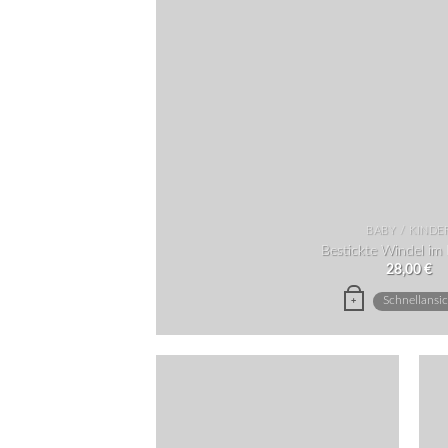
BABY / KINDE
Bestickte Windel i
28,00
€
Schnellansi
+