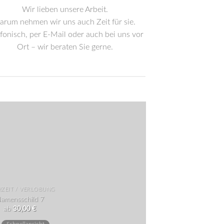
Wir lieben unsere Arbeit.
arum nehmen wir uns auch Zeit für sie.
efonisch, per E-Mail oder auch bei uns vor
Ort – wir beraten Sie gerne.
ZEIT / VERLOBUNG
amensschild 7
ab
30,00
€
Dieses