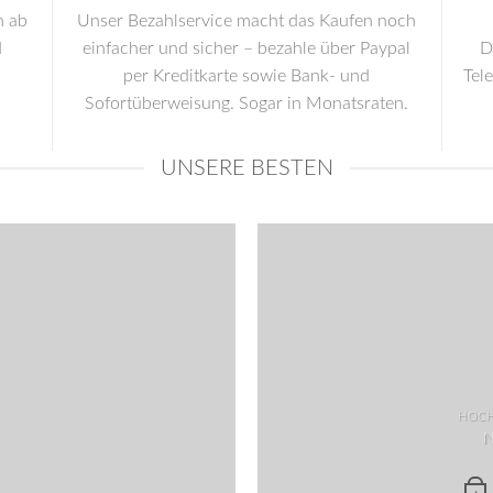
n ab
Unser Bezahlservice macht das Kaufen noch
d
einfacher und sicher – bezahle über Paypal
D
per Kreditkarte sowie Bank- und
Tel
Sofortüberweisung. Sogar in Monatsraten.
UNSERE BESTEN
HOCH
N