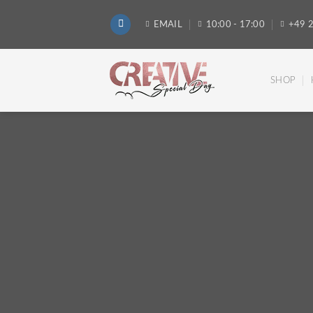
Skip
to
EMAIL
10:00 - 17:00
+49 2
content
SHOP
Roll-Up Banner