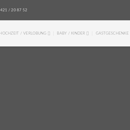
421 / 20 87 52
HOCHZEIT / VERLOBUNG
BABY / KINDER
GASTGESCHENKE